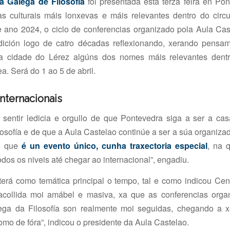
 Galega de Filosofía
foi presentada esta terza feira en P
s culturais máis lonxevas e máis relevantes dentro do circuí
e ano 2024, o ciclo de conferencias organizado pola Aula Cas
ición logo de catro décadas reflexionando, xerando pensame
a cidade do Lérez algúns dos nomes máis relevantes dentro
. Será do 1 ao 5 de abril.
internacionais
sentir ledicia e orgullo de que Pontevedra siga a ser a c
osofía e de que a Aula Castelao continúe a ser a súa organizad
o que
é un evento único, cunha traxectoria especial
, na 
odos os niveis até chegar ao internacional”, engadiu.
 terá como temática principal o tempo, tal e como indicou Ce
collida moi amábel e masiva, xa que as conferencias orga
a da Filosofía son realmente moi seguidas, chegando a x
mo de fóra”, indicou o presidente da Aula Castelao.