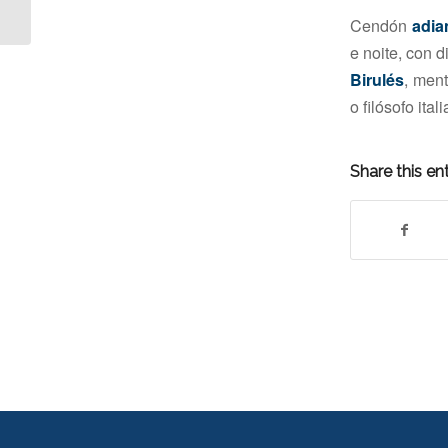
PARA A XL SEMANA
Cendón
adia
GALEGA DE
FILOSOFÍA,
e noite, con d
FILOSOFÍA...
Birulés
, men
o filósofo ital
Share this en