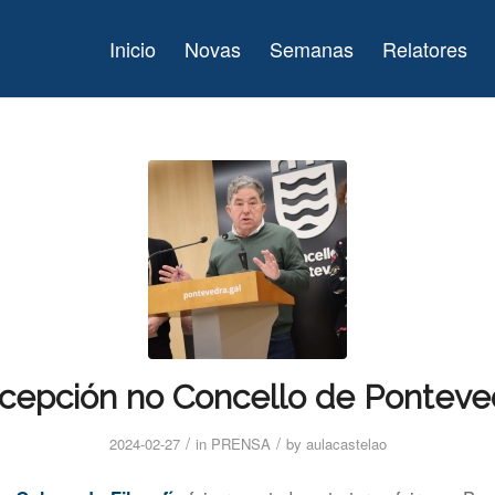
Inicio
Novas
Semanas
Relatores
cepción no Concello de Ponteve
/
/
2024-02-27
in
PRENSA
by
aulacastelao