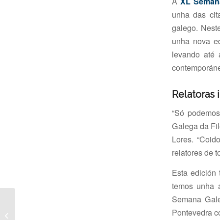
A
XL Semana
unha das cita
galego. Nest
unha nova ed
levando até 
contemporánea
Relatoras 
“Só podemos 
Galega da Fil
Lores. “Coid
relatores de t
Esta edición
temos unha a
Semana Galeg
SOLICITUDE DE
COMUNICACIÓNS
Pontevedra co