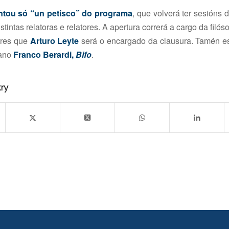
ntou só “un petisco” do programa
, que volverá ter sesións 
istintas relatoras e relatores. A apertura correrá a cargo da filós
tres que
Arturo Leyte
será o encargado da clausura. Tamén es
iano
Franco Berardi,
Bifo
.
try