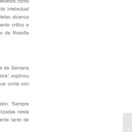
ontevedra como
to intelectual
telao alcanza
nto crítico e
 da filosofía
asa da Semana
ora”, explicou
que conta con
ndón. “Sempre
nizadas nesta
ente tanto de