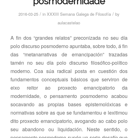
posmodernidade
/
/
2016-03-25
in
XXXIII Semana Galega de Filosofía
by
aulacastelao
A fin dos “grandes relatos” preconizada no seu día
polo discurso posmoderno apuntaba, sobre todo, á fin
das “metanarrativas de emancipación” trazadas
tamén no seu día polo discurso filosófico-político
moderno. Coa súa radical posta en cuestión dos
fundamentos conceptuais básicos que serviron de
eixo reitor ao proxecto emancipatorio da
modernidade, o pensamento posmoderno acabou
socavando as propias bases epistemolóxicas e
normativas sobre as que se fundamentou e lexitimou
dito proxecto emancipatorio, avogando ao cabo polo
seu abandono ou liquidación. Neste sentido, o
pensamento posmoderno supón un serio desafío que