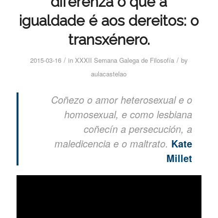
diferenza o que a
igualdade é aos dereitos: o
transxénero.
/
/
2015-03-16
in
XXXII Semana Galega de Filosofía
by
aulacastelao
Coñezo o amor heterosexual e o
homosexual, e como lesbiana
coñecín a persecución, a
maledicencia e o maltrato.
Kate
Millet