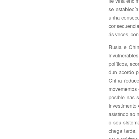
lle viña enc
se establecía
unha consecu
consecuencia 
ás veces, co
Rusia e Chin
invulnerables
políticos, ec
dun acordo p
China reduce
movementos c
posible nas 
Investimento 
asistindo ao 
o seu sistem
chega tarde.