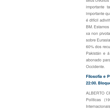
seus crédito
importante t
importante qu
é difícil adi
BM. Estamos a
xa non pivota
sobre Eurasia
60% dos recur
Pakistán e 
abonado para
Occidente.
Filosofía e 
22:00. Bloqu
ALBERTO CRU
Políticas (
Internacionai