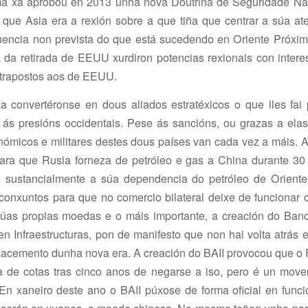
ima xa aprobou en 2013 unha nova Doutrina de Seguridade Na
 que Asia era a rexión sobre a que tiña que centrar a súa at
encia non prevista do que está sucedendo en Oriente Próxi
da retirada de EEUU xurdiron potencias rexionais con intere
ntrapostos aos de EEUU.
a convertéronse en dous aliados estratéxicos o que lles fai 
 ás presións occidentais. Pese ás sancións, ou grazas a elas
onómicos e militares destes dous países van cada vez a máis. A
ara que Rusia forneza de petróleo e gas a China durante 30
 sustancialmente a súa dependencia do petróleo de Oriente
onxuntos para que no comercio bilateral deixe de funcionar o
súas propias moedas e o máis importante, a creación do Banc
en Infraestructuras, pon de manifesto que non hai volta atrás
nacemento dunha nova era. A creación do BAII provocou que o
a de cotas tras cinco anos de negarse a iso, pero é un mov
 En xaneiro deste ano o BAII púxose de forma oficial en func