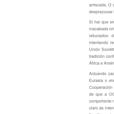
arriscada. O
desprazouse i
Si hai que s
inacabada cri
refuxiados- 
intentando r
Unión Soviét
tradición con
África e Amér
Actuando cad
Eurasia o eix
Cooperación 
de que a OC
compoñente mo
claro ás inte