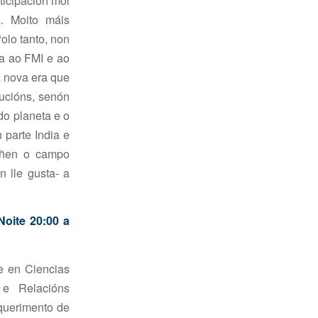
icipación moi
s. Moito máis
olo tanto, non
va ao FMI e ao
a nova era que
tucións, senón
do planeta e o
 parte India e
eñen o campo
 lle gusta- a
Noite 20:00 a
 en Ciencias
 e Relacións
equerimento de