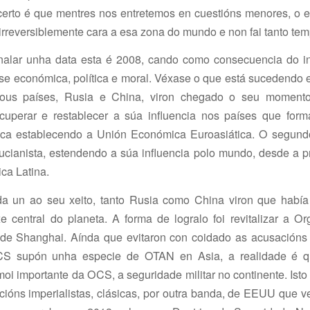
 certo é que mentres nos entretemos en cuestións menores, o 
rreversiblemente cara a esa zona do mundo e non fai tanto tem
inalar unha data esta é 2008, cando como consecuencia do in
se económica, política e moral. Véxase o que está sucedendo
dous países, Rusia e China, viron chegado o seu momento
ecuperar e restablecer a súa influencia nos países que form
ica establecendo a Unión Económica Euroasiática. O segund
fucianista, estendendo a súa influencia polo mundo, desde a p
ica Latina.
a un ao seu xeito, tanto Rusia como China viron que había
e central do planeta. A forma de logralo foi revitalizar a O
de Shanghai. Aínda que evitaron con coidado as acusacións
S supón unha especie de OTAN en Asia, a realidade é q
i importante da OCS, a seguridade militar no continente. Isto
ncións imperialistas, clásicas, por outra banda, de EEUU que 