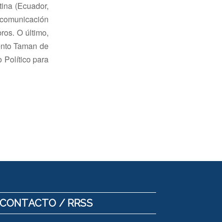
tina (Ecuador,
 comunicación
bros. O último,
mento Taman de
 Político para
CONTACTO / RRSS