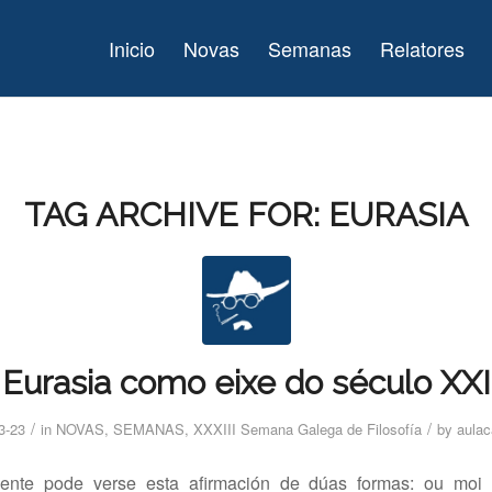
Inicio
Novas
Semanas
Relatores
TAG ARCHIVE FOR:
EURASIA
Eurasia como eixe do século XXI
/
/
3-23
in
NOVAS
,
SEMANAS
,
XXXIII Semana Galega de Filosofía
by
aulac
nte pode verse esta afirmación de dúas formas: ou moi 