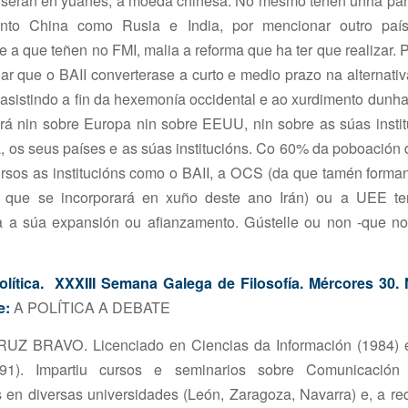
s serán en yuanes, a moeda chinesa. No mesmo teñen unha part
anto China como Rusia e India, por mencionar outro paí
e a que teñen no FMI, malia a reforma que ha ter que realizar. P
viñar que o BAII converterase a curto e medio prazo na alternati
sistindo a fin da hexemonía occidental e ao xurdimento dunh
rá nin sobre Europa nin sobre EEUU, nin sobre as súas insti
, os seus países e as súas institucións. Co 60% da poboación 
sos as institucións como o BAII, a OCS (da que tamén forman
á que se incorporará en xuño deste ano Irán) ou a UEE t
 a súa expansión ou afianzamento. Gústelle ou non -que non
Política. XXXIII Semana Galega de Filosofía. Mércores 30. 
e:
A POLÍTICA A DEBATE
Z BRAVO. Licenciado en Ciencias da Información (1984) e
1991). Impartiu cursos e seminarios sobre Comunicación
s en diversas universidades (León, Zaragoza, Navarra) e, a r