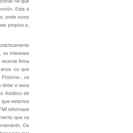
cional na que
ención. Esta é
mo, onde como
ses propios e,
prácticamente
, os intereses
 recente firma
 anos -co que
 Próximo-, os
 dólar e sexa
o Asiático de
 e que estamos
 FMI reformase
emento que xa
ionamento. Os