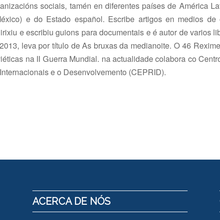
ganizacións sociais, tamén en diferentes países de América La
éxico) e do Estado español. Escribe artigos en medios de
dirixiu e escribiu guions para documentais e é autor de varios li
2013, leva por título de As bruxas da medianoite. O 46 Rexi
iéticas na II Guerra Mundial. na actualidade colabora co Centro
 Internacionais e o Desenvolvemento (CEPRID).
ACERCA DE NÓS