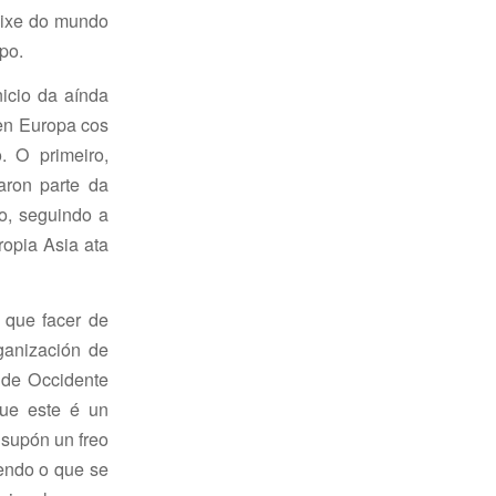
eixe do mundo
po.
icio da aínda
 en Europa cos
. O primeiro,
aron parte da
o, seguindo a
ropia Asia ata
 que facer de
rganización de
 de Occidente
ue este é un
 supón un freo
vendo o que se