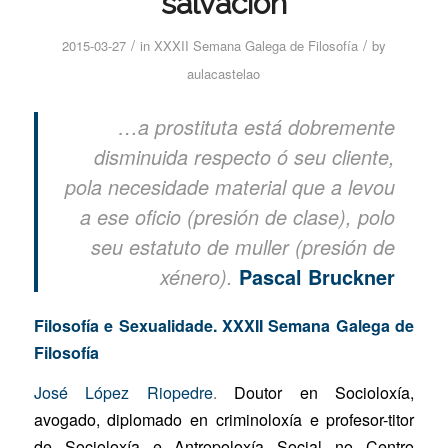
salvación
/
/
2015-03-27
in
XXXII Semana Galega de Filosofía
by
aulacastelao
…a prostituta está dobremente
disminuida respecto ó seu cliente,
pola necesidade material que a levou
a ese oficio (presión de clase), polo
seu estatuto de muller (presión de
xénero).
Pascal Bruckner
Filosofía e Sexualidade. XXXII Semana Galega de
Filosofía
José López Riopedre
.
Doutor en Socioloxía,
avogado, diplomado en criminoloxía e profesor-titor
de Socioloxía e Antropoloxía Social no Centro