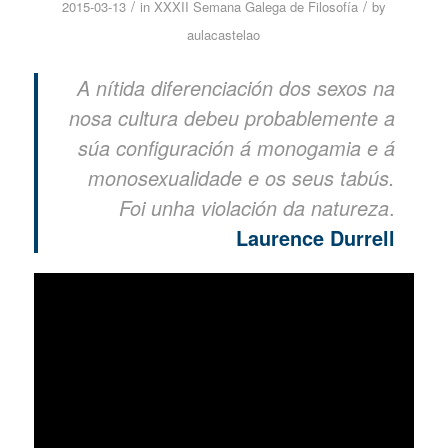
/
/
2015-03-13
in
XXXII Semana Galega de Filosofía
by
aulacastelao
A nítida diferenciación dos sexos na
nosa cultura debeu probablemente a
súa configuración á monogamia e á
monosexualidade e os seus tabús.
.
Foi unha violación da natureza
Laurence Durrell