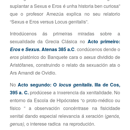
suplantar a Sexus e Eros é unha historia ben curiosa”
que o profesor Amezúa explica no seu relatorio
“Sexus e Eros versus Locus genitalis”.
Introdúcenos ás primeiras miradas sobre a
sexualidade da Grecia Clásica no
Acto primeiro:
Eros
e
Sexus
. Atenas 385 a.C
. condúcenos dende o
eros
platónico do Banquete cara o
sexus
dividido de
Aristófanes, construindo o relato da sexuación ata o
Ars Amandi de Ovidio.
No
Acto segundo: O
locus genitalis
. Illa de Cos,
395 a. C.
prodúcese a inxerencia da xenitalidade. No
entorno da Escola de Hipócrates “o proto-médico ou
físico ” a observación concéntrase na fisicidade
xenital dando especial relevancia á xeración (
genós,
genus),
o interese radica na reprodución.