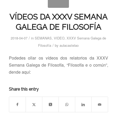
VÍDEOS DA XXXV SEMANA
GALEGA DE FILOSOFÍA
/
2018-04-07
in
SEMANAS
,
VIDEO
,
XXXV Semana Galega de
/
Filosofía
by
aulacastelao
Podedes ollar os vídeos dos relatorios da XXXV
Semana Galega de Filosofía, “Filosofía e o común”,
dende aquí:
Share this entry