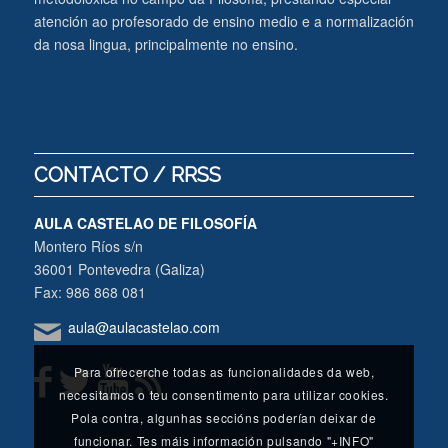
atención ao profesorado de ensino medio e a normalización
da nosa lingua, principalmente no ensino.
CONTACTO / RRSS
AULA CASTELAO DE FILOSOFÍA
Montero Ríos s/n
36001 Pontevedra (Galiza)
Fax: 986 868 081
aula@aulacastelao.com
Para ofrecerche todas as funcionalidades da web,
necesitamos o teu consentimento para utilizar cookies.
Pola contra, algunhas seccións poderían deixar de
funcionar. Tes máis información pulsando "+INFO"