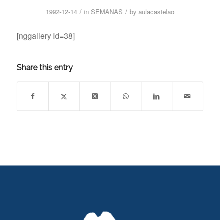
/
/
1992-12-14
in
SEMANAS
by
aulacastelao
[nggallery id=38]
Share this entry